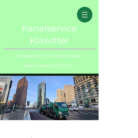
Kanalservice
Klawitter
Schönower Str. 100 in 16341 Panketal
Telefon: +4930 /
923 765 77