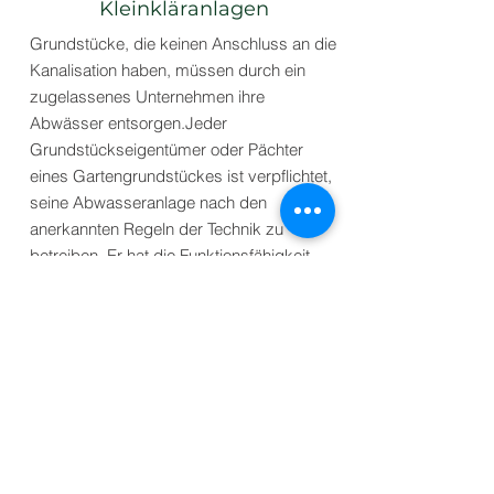
Kleinkläranlagen
Grundstücke, die keinen Anschluss an die
Kanalisation haben, müssen durch ein
zugelassenes Unternehmen ihre
Abwässer entsorgen.
Jeder
Grundstückseigentümer oder Pächter
eines Gartengrundstückes ist verpflichtet,
seine Abwasseranlage nach den
anerkannten Regeln der Technik zu
betreiben. Er hat die Funktionsfähigkeit
und den Zustand selbst zu
überwachen.
Die Abwässer werden in
Abwassersammelbehältern aufgefangen
und müssen dauerhaft dicht sein!
Zertifikate